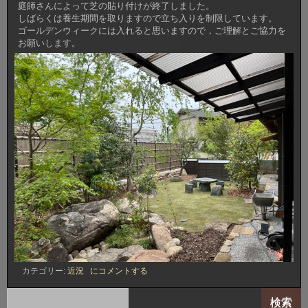
庭師さんによって芝の貼り付けが終了しました。
しばらくは養生期間を取りますので立ち入りを制限しています。
ゴールデンウィークには入れると思いますので，ご理解とご協力を
お願いします。
芝
カテゴリー:
近況
にコメントする
の
養
検索
生