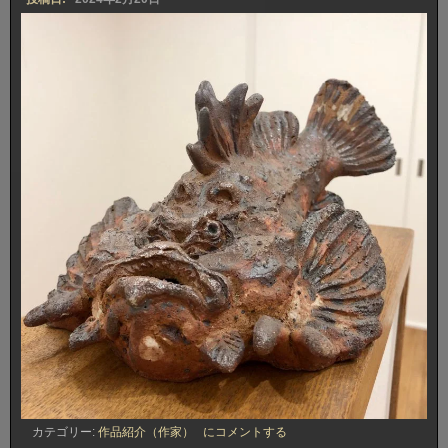
お
カテゴリー:
作品紹介（作家）
にコメントする