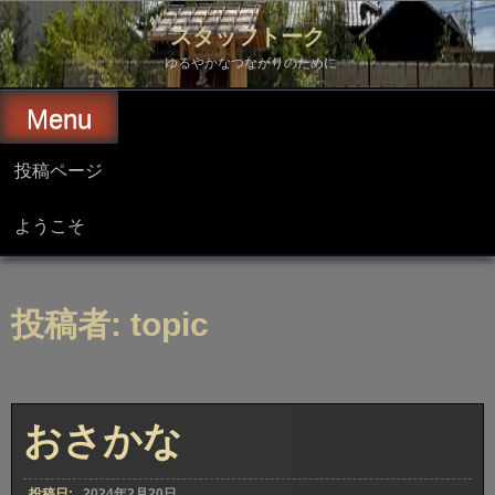
コ
ン
スタッフトーク
テ
ン
ゆるやかなつながりのために
ツ
へ
Menu
ス
キ
ッ
投稿ページ
プ
ようこそ
投稿者:
topic
おさかな
投稿日:
2024年2月20日