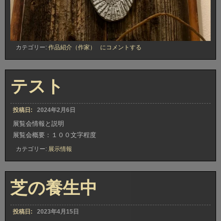
仮
カテゴリー:
作品紹介（作家）
にコメントする
面
テスト
投稿日:
2024年2月6日
展覧会情報と説明
展覧会概要：１００文字程度
カテゴリー:
展示情報
芝の養生中
投稿日:
2023年4月15日