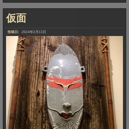
さ
か
な
仮面
投稿日:
2024年2月13日